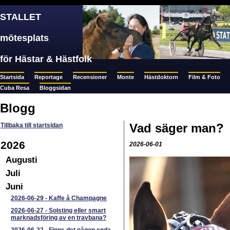
STALLET
mötesplats
för Hästar & Hästfolk
Startsida
Reportage
Recensioner
Monte
Hästdoktorn
Film & Foto
Cuba Resa
Bloggsidan
Blogg
Vad säger man?
Tillbaka till startsidan
2026
2026-06-01
Augusti
Juli
Juni
2026-06-29
-
Kaffe å Champagne
2026-06-27
-
Solsting eller smart
marknadsföring av en travbana?