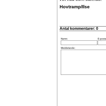
Hovtramp/Ilse
Antal kommentarer:
0
Namn:
E-posta
Meddelande: