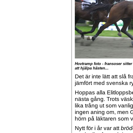
Hovtramp foto - fransoser sitter 
att hjälpa hästen...
Det är inte lätt att slå
jämfört med svenska ry
Hoppas alla Elitloppsbes
nästa gång. Trots väsk
lika trång ut som vanlig
ingen aning om, men Gl
hörn på läktaren som v
Nytt för i år var att
bröd