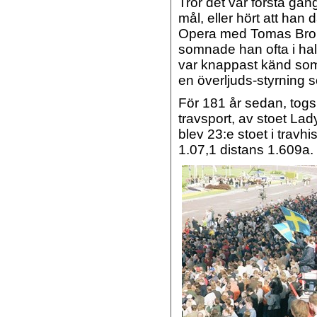
Tror det var första gån
mål, eller hört att han
Opera med Tomas Brol
somnade han ofta i hal
var knappast känd som e
en överljuds-styrning so
För 181 år sedan, togs d
travsport, av stoet La
blev 23:e stoet i travhi
1.07,1 distans 1.609a.