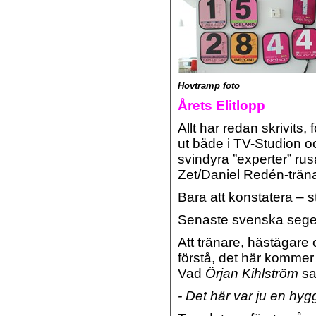
Hovtramp foto
Årets Elitlopp
Allt har redan skrivits, 
ut både i TV-Studion oc
svindyra ”experter” rus
Zet/Daniel Redén-trä
Bara att konstatera – 
Senaste svenska sege
Att tränare, hästägare
förstå, det här kommer
Vad
Örjan Kihlström
sa
- Det här var ju en hygg