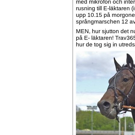
med mikrofon och inter
rusning till E-läktaren (
upp 10.15 på morgon
språngmarschen 12 av 
MEN, hur sjutton det nu 
på E- läktaren! Trav36
hur de tog sig in utre