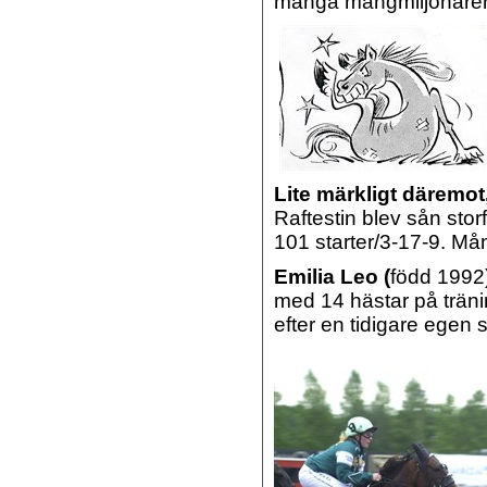
många mångmiljonärer h
Lite märkligt däremot
Raftestin blev sån stor
101 starter/3-17-9. Må
Emilia Leo (
född 1992)
med 14 hästar på tränin
efter en tidigare egen