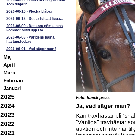
2026-06-22
-
Finns det någon enda
som duger?
2026-06-16
-
Plocka blåbär
2026-06-12
-
Det är fult att ljuga...
2026-06-09
-
Det som göms i snö
kommer alltid upp i tö...
2026-06-03
-
Världens bästa
hästuppfödare
2026-06-01
-
Vad säger man?
Maj
April
Mars
Februari
Januari
2025
Foto: fransk press
2024
Ja, vad säger man?
2023
Kan travhästar bli ”sna
”Vanliga” travhästar s
2022
auktion och inte har til
2021