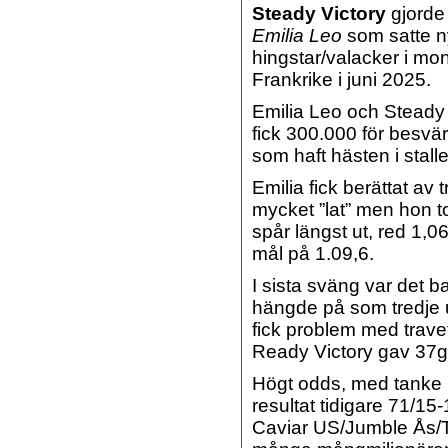
Steady Victory
gjorde 
Emilia Leo
som satte ny
hingstar/valacker i mon
Frankrike i juni 2025.
Emilia Leo och Steady 
fick 300.000 för besvä
som haft hästen i stall
Emilia fick berättat av
mycket ”lat” men hon to
spår längst ut, red 1,0
mål på 1.09,6.
I sista sväng var det b
hängde på som tredje 
fick problem med trave
Ready Victory gav 37ggr
Högt odds, med tanke 
resultat tidigare 71/15
Caviar US/Jumble Ås/Ta