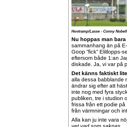
Hovtramp/Lasse - Conny Nobell
Nu hoppas man bara
sammanhang än på E-l
Goop ”fick” Elitlopps-
eftersom både 1:an Jag
diskade. Ja, vi var på 
Det känns faktiskt lit
alla dessa babblande r
ändrar sig efter att häs
inte nog med fyra styc
publiken, tre i studion 
frissa från ett podie på
från värmningar och i
Alla kan ju inte vara 
vet vad som saknas.