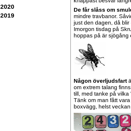
knappast besvär längr
2020
De får slåss om smul
2019
mindre travbanor. Såvi
just den dagen, då blir
Imorgon tisdag på Skrub
hoppas på är sjögång el
Någon överljudsfart
ä
om extrem talang finns.
till, med tanke på vilka 
Tänk om man fått vara 
boxvägg, helst veckan 