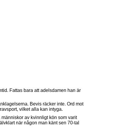
ramtid. Fattas bara att adelsdamen han är
n anklagelserna. Bevis räcker inte. Ord mot
avsport, vilket alla kan intyga.
 människor av kvinnligt kön som varit
jälvklart när någon man känt sen 70-tal