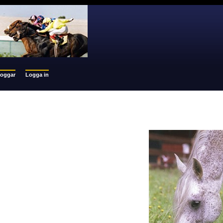
loggar
Logga in