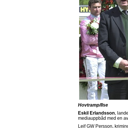
Hovtramp/Ilse
Eskil Erlandsson
, land
mediauppbåd med en av la
Leif GW Persson, krimino