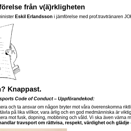
förelse från v(ä)rkligheten
minister
Eskil Erlandsson
i jämförelse med prof.travtränaren JO
en? Knappast.
vsports Code of Conduct – Uppförandekod:
gera och ta ansvar om någon bryter mot våra överenskomna riktli
tävla på lika villkor, vara ärlig och en god medmänniska är viktiga
agera mot fusk, dopning, mobbning och våld. Vi ska även värna m
andlar travsport om rättvisa, respekt, värdighet och glädje –