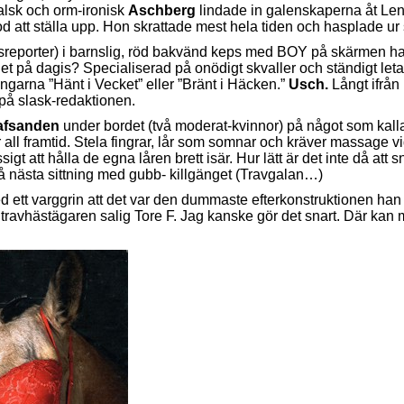
falsk och orm-ironisk
Aschberg
lindade in galenskaperna åt Len
od att ställa upp. Hon skrattade mest hela tiden och hasplade ur
esreporter) i barnslig, röd bakvänd keps med BOY på skärmen ha
på dagis? Specialiserad på onödigt skvaller och ständigt leta
ngarna ”Hänt i Vecket” eller ”Bränt i Häcken.”
Usch.
Långt ifrån
 på slask-redaktionen.
 tafsanden
under bordet (två moderat-kvinnor) på något som kalla
 all framtid. Stela fingrar, lår som somnar och kräver massage vi
gt att hålla de egna låren brett isär. Hur lätt är det inte då 
på nästa sittning med gubb- killgänget (Travgalan…)
ett varggrin att det var den dummaste efterkonstruktionen han n
avhästägaren salig Tore F. Jag kanske gör det snart. Där kan 