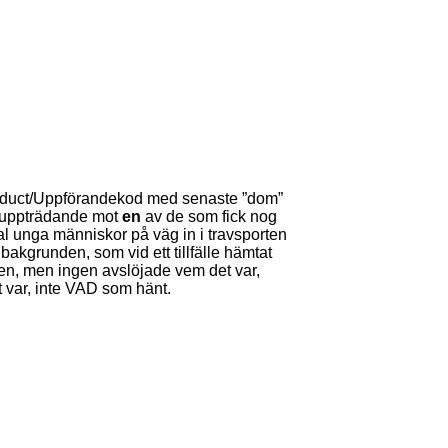
Conduct/Uppförandekod med senaste ”dom”
e uppträdande mot
en
av de som fick nog
al unga människor på väg in i travsporten
bakgrunden, som vid ett tillfälle hämtat
ten, men ingen avslöjade vem det var,
 var, inte VAD som hänt.