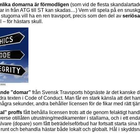
ämlika domarna är förmodligen
(som vid de flesta skandalartade
lar in från ATG till ST kan skadas…) Vem vill spela på en snuskg
i stugorna vill ha en ren travsport, precis som den del av
seriösa
ll – för hästars skull.
ckande ”domar”
från Svensk Travsports högnäste är det kanske dag
 ändra texten i Code of Conduct. Man får en stark känsla att det h
några sekunder, andra behåller licensen för de fikar med rätt tjä
al” proffs
fått behålla licensen trots att de genom felaktigt hand
rse otillåten utrustning/medikamenter i stallarna, och i ett enda 
vare (dopare) som fått beträdelseförbud har fortsatt starta sina
 runt och behandla hästar både lokalt och globalt. Hål i skyddsn