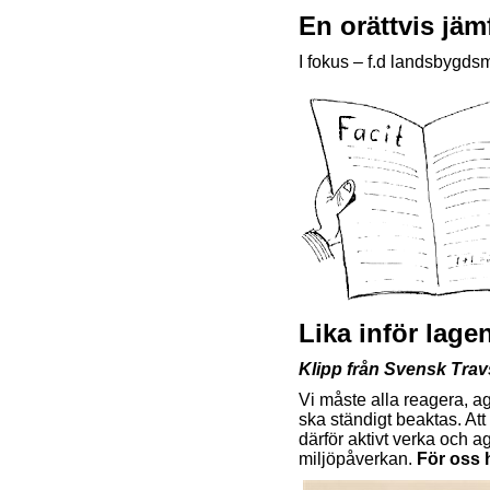
En orättvis jäm
I fokus – f.d landsbygds
Lika inför lag
Klipp från Svensk Tra
Vi måste alla reagera, a
ska ständigt beaktas. Att 
därför aktivt verka och 
miljöpåverkan.
För oss h