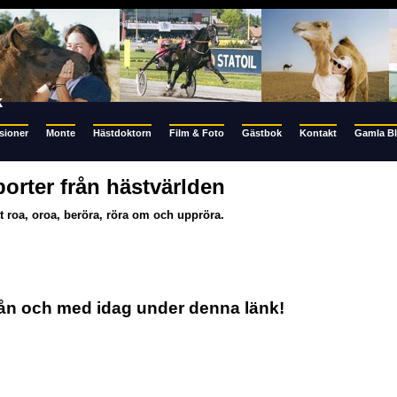
k
sioner
Monte
Hästdoktorn
Film & Foto
Gästbok
Kontakt
Gamla B
orter från hästvärlden
tt roa, oroa, beröra, röra om och uppröra.
rån och med idag under denna länk!