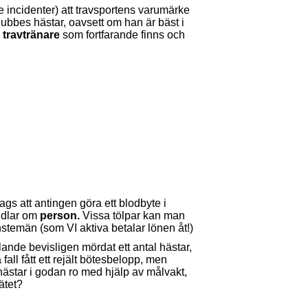
 incidenter) att travsportens varumärke
ubbes hästar, oavsett om han är bäst i
 travtränare
som fortfarande finns och
s att antingen göra ett blodbyte i
andlar om
person.
Vissa tölpar kan man
nstemän (som VI aktiva betalar lönen åt!)
lande bevisligen mördat ett antal hästar,
fall fått ett rejält bötesbelopp, men
 hästar i godan ro med hjälp av målvakt,
ätet?