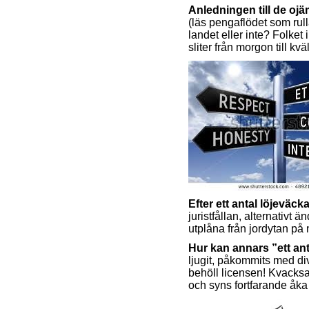
Anledningen till de oj
(läs pengaflödet som rul
landet eller inte? Folket 
sliter från morgon till kvä
Efter ett antal löjevä
juristfållan, alternativt
utplåna från jordytan på 
Hur kan annars ”ett ant
ljugit, påkommits med dive
behöll licensen! Kvacksal
och syns fortfarande åka