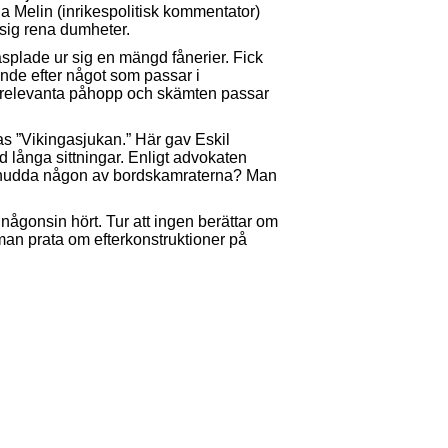
a Melin (inrikespolitisk kommentator)
 sig rena dumheter.
splade ur sig en mängd fånerier. Fick
nde efter något som passar i
 relevanta påhopp och skämten passar
s ”Vikingasjukan.” Här gav Eskil
d långa sittningar. Enligt advokaten
att snudda någon av bordskamraterna? Man
ågonsin hört. Tur att ingen berättar om
man prata om efterkonstruktioner på