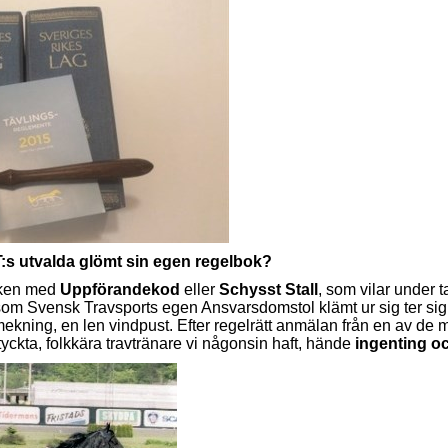
:s utvalda glömt sin egen regelbok?
rken med
Uppförandekod
eller
Schysst Stall
, som vilar under 
om Svensk Travsports egen Ansvarsdomstol klämt ur sig ter sig
ning, en len vindpust. Efter regelrätt anmälan från en av de m
yckta, folkkära travtränare vi någonsin haft, hände
ingenting oc