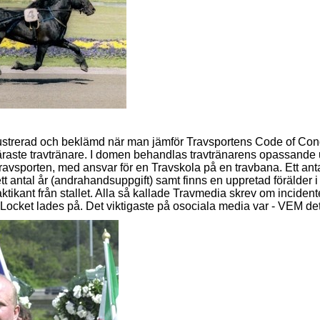
 frustrerad och beklämd när man jämför Travsportens Code of 
äraste travtränare. I domen behandlas travtränarens opassand
travsporten, med ansvar för en Travskola på en travbana. Ett ant
tt antal år (andrahandsuppgift) samt finns en uppretad förälder i 
tikant från stallet. Alla så kallade Travmedia skrev om inciden
ocket lades på. Det viktigaste på osociala media var - VEM det