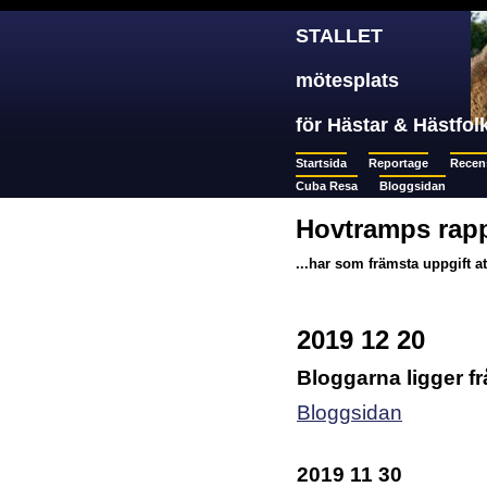
STALLET
mötesplats
för Hästar & Hästfol
Startsida
Reportage
Recen
Cuba Resa
Bloggsidan
Hovtramps rapp
...har som främsta uppgift a
2019 12 20
Bloggarna ligger f
Bloggsidan
2019 11 30