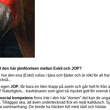
d den här jämförelsen mellan Eskil och JOP?
hur den ena (Eskil) rullas i tjära och fjäder och är rökt för all f
ckså...
 egen
JOP
, får bara en liten klapp på axeln och går helt fri frå
Naturligtvis... travtränaren som gjort så mycket gott för svensk tr
 social kompetens
finns inte i den här ”domen” det kan de unga
. Tilläggas ska, att även undertecknad fick en rejäl kalldusch. S
lika sammanhang. De borde ha häcken full med stall och hästar.