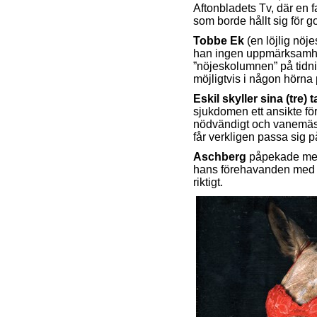
Aftonbladets Tv, där en 
som borde hållt sig för g
Tobbe Ek
(en löjlig nöj
han ingen uppmärksamhet 
”nöjeskolumnen” på tidni
möjligtvis i någon hörna
Eskil skyller sina (tre)
sjukdomen ett ansikte för
nödvändigt och vanemässi
får verkligen passa sig 
Aschberg
påpekade med 
hans förehavanden med tr
riktigt.