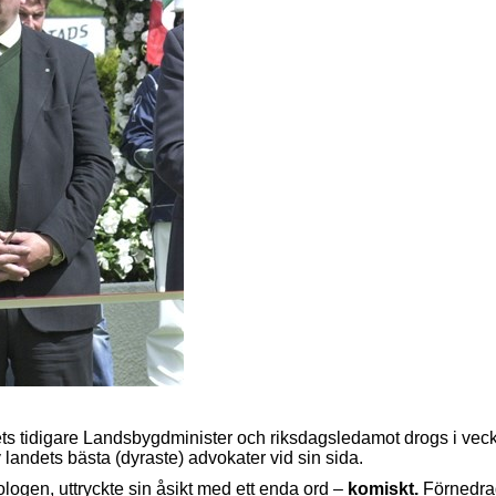
ets tidigare Landsbygdminister och riksdagsledamot drogs i vecka
ndets bästa (dyraste) advokater vid sin sida.
logen, uttryckte sin åsikt med ett enda ord –
komiskt.
Förnedrad 