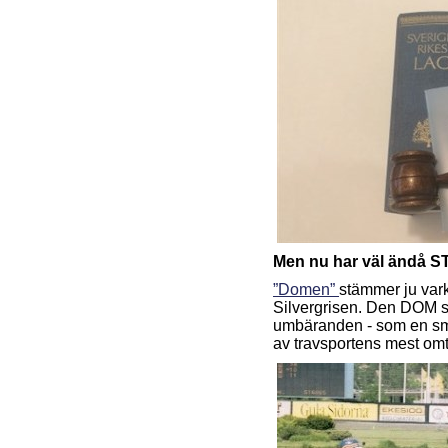
Men nu har väl ändå ST
”Domen”
stämmer ju va
Silvergrisen. Den DOM s
umbäranden - som en smek
av travsportens mest omt