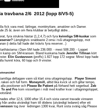
 travbana 2/6 2012 (lopp 8/V5-5)
lla fick vara med, lärlingar, montéryttare, amatörer och Damer.
 25 år, även om flera klubbar är betydligt äldre...
rat, fyra strukna hästar (1,2,4,7) och fyra
kvinnliga SM-kuskar
som
eserver?
Lämpligtvis snabbaste 2:orna i två uttagningslopp, mot
an (i detta fall hade det krävts fyra reserver...)
tarthästarna i Dam-SM hade 236.000: - mest 508.200: - Loppet
ämn kamp om SM-kransen. Bland kuskarna hade
Jennifer Tillman
kört
nster.
Elin Gustavsson
(proffs) 1.827 lopp 172 segrar. Minst lopp hade
la hunnit köra, 60 lopp och 9 vinster.
vinnarcirkel
amtliga deltagare vann så klart sina uttagningslopp.
Player Simoni
på raken och full form.
Moneymill,
alltid lika kvick ut och gillar tempo,
 alla positioner och
Please Be Patient
på förhand hett segerbud.
Zeb
,
To and Fro
kom visserligen i mål med krafter kvar i uttagningsloppet,
 motstånd.
ades efter 12,6, 1000 efter 15.4 och sista varvet travade vinnaren
g från andra utvändigt fram till dödens (utvändigt ledaren) efter ett
Svensson
tog över ledningen 1300 kvar, Runt sista sväng såg Please