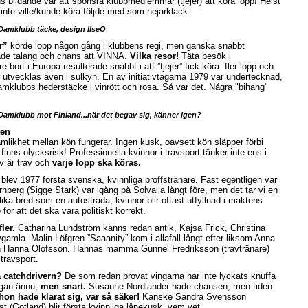
 bildande var att sponsra klubbmedlemmar (tjejer) att köra lopp! Helst
inte ville/kunde köra följde med som hejarklack.
 Damklubb täcke, design IlseÖ
r”
körde lopp någon gång i klubbens regi, men ganska snabbt
hade talang och chans att VINNA.
Vilka resor!
Täta besök i
bort i Europa resulterade snabbt i att ”tjejer” fick köra fler lopp och
 utvecklas även i sulkyn. En av initiativtagarna 1979 var undertecknad,
mklubbs hederstäcke i vinrött och rosa. Så var det. Några "bihang"
 Damklubb mot Finland...när det begav sig, känner igen?
ten
mlikhet mellan kön fungerar. Ingen kusk, oavsett kön släpper förbi
e finns olycksrisk! Professionella kvinnor i travsport tänker inte ens i
v är trav och
varje lopp ska köras.
blev 1977 första svenska, kvinnliga proffstränare. Fast egentligen var
örnberg (Sigge Stark) var igång på Solvalla långt före, men det tar vi en
lika bred som en autostrada, kvinnor blir oftast utfyllnad i maktens
för att det ska vara politiskt korrekt.
ler.
Catharina Lundström känns redan antik, Kajsa Frick, Christina
amla. Malin Löfgren ”Saaanity” kom i allafall långt efter liksom Anna
h Hanna Olofsson. Hannas mamma Gunnel Fredriksson (travtränare)
 travsport.
 catchdrivern?
De som redan provat vingarna har inte lyckats knuffa
igan ännu,
men snart.
Susanne Nordlander hade chansen, men tiden
hon hade klarat sig, var så säker!
Kanske Sandra Svensson
st (Gotland) blir första kvinnliga lånekusk, vem vet.