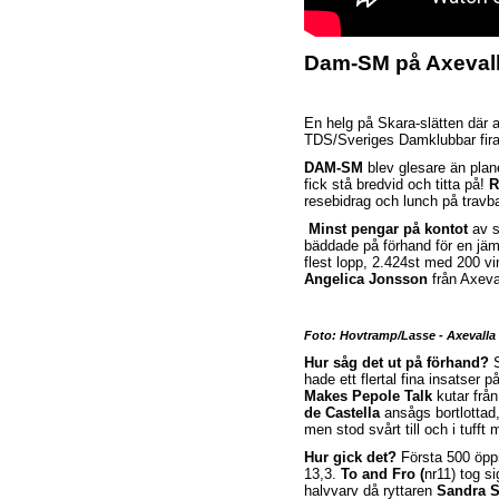
Dam-SM på Axevalla
En helg på Skara-slätten där a
TDS/Sveriges Damklubbar firade
DAM-SM
blev glesare än plane
fick stå bredvid och titta på!
R
resebidrag och lunch på travban
Minst pengar på kontot
av s
bäddade på förhand för en j
flest lopp, 2.424st med 200 vi
Angelica Jonsson
från Axeval
Foto: Hovtramp/Lasse - Axevalla 
Hur såg det ut på förhand?
S
hade ett flertal fina insatser 
Makes Pepole Talk
kutar från
de Castella
ansågs bortlottad
men stod svårt till och i tufft
Hur gick det?
Första 500 öppn
13,3.
To and Fro (
nr11) tog si
halvvarv då ryttaren
Sandra 