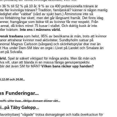
ån 36 % till 52 % på 10 år, 9 % av ca 400 professionella tränare är
nte fler kvinnliga tränare?
Tradition, familjeskäl? känner ni någon manlig
ledighet eller ”vabbat” (vård av sjukt barn.) Åtminstone inte så
iss förbättring har skett, men det går långsamt framåt. Det finns idag
venner, framgångar som bidrar till av kvinnor får mer respekt. Från
nnat, då krävs minst 75 kusar i stallet. Och duktig kusk är inte
eller tvärtom.
Inte ens i männens värld.
svensk travbana
som helst, 95% av besökarna är män, trots att kvinnor
anor attraherar kvinnor med aktiviteter. Sundbyholm satsar på
nnorna! Magnus Carlsson (sångare) och skönhetsprylar drar mer än
et Hus under Dam-SM blev en orgie i Livet på Landet och Smalare än
ken på Solvalla.
ärld.
Spel är säkert viktigast för många andra. Men låt män och
va vill, utan att blanda in en massa fåniga genusperspektiv.
er blir det även SM för MÄN?
Vilken bana räcker upp handen?
.12.00 och 24.00...
s Funderingar...
ffs sitter kvar...riktiga domare dömer rätt...
...på Täby Galopp...
avoritryttare) "vågade" trotsa domargänget och kalla överkuckun för