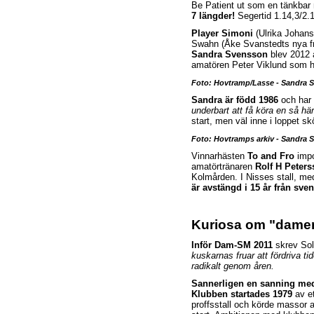
Be Patient ut som en tänkbar
7 längder!
S
egertid 1.14,3/2.
Player Simoni
(Ulrika Johans
Swahn (Åke Svanstedts nya fru
Sandra Svensson
blev 2012 å
amatören Peter Viklund som ha
Foto: Hovtramp/Lasse - Sandra 
Sandra är född 1986
och har 
underbart att få köra en så här
start, men väl inne i loppet 
Foto: Hovtramps arkiv - Sandra S
Vinnarhästen
To and Fro
impo
amatörtränaren
Rolf H Peter
Kolmården. I Nisses stall, me
är avstängd i 15 år från sven
Kuriosa om "dame
Inför Dam-SM 2011
skrev Sol
kuskarnas fruar att fördriva 
radikalt genom åren.
Sannerligen en sanning med
Klubben startades 1979
av et
proffsstall och körde massor 