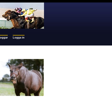
loggar
Logga in