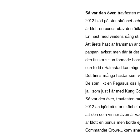
Så var den över,
travfesten 
2012 bjöd på stor skönhet och
är blott en bonus utav den ädl
En häst med vindens sång uti 
Att årets häst är fransman är
pappan javisst men där är det 
den finska sisun formade hon
och född i Halmstad kan något
Det finns många hästar som vä
De som likt en Pegasus oss lyf
ja, som just i år med Kung 
Så var den över, travfesten 
2012-an bjöd på stor skönhet 
att den som vinner även är v
är blott en bonus men borde ej
Commander Crowe...
kom snar