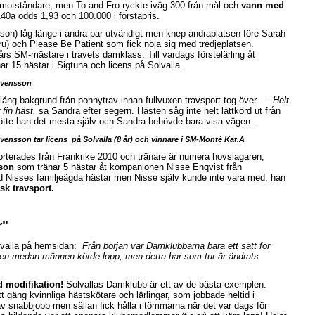
 motståndare, men To and Fro ryckte iväg 300 från mål och
vann med
140a odds 1,93 och 100.000 i förstapris.
son) låg länge i andra par utvändigt men knep andraplatsen före Sarah
) och Please Be Patient som fick nöja sig med tredjeplatsen.
rs SM-mästare i travets damklass. Till vardags förstelärling åt
r 15 hästar i Sigtuna och licens på Solvalla.
Svensson
lång bakgrund från ponnytrav innan fullvuxen travsport tog över.
-
Helt
 fin häst,
sa Sandra efter segern. Hästen såg inte helt lättkörd ut från
skötte han det mesta själv och Sandra behövde bara visa vägen...
vensson tar licens på Solvalla (8 år) och vinnare i SM-Monté Kat.A
rterades från Frankrike 2010 och tränare är numera hovslagaren,
sson
som tränar 5 hästar åt kompanjonen Nisse Enqvist från
d Nisses familjeägda hästar men Nisse själv kunde inte vara med, han
sk travsport.
r"
valla på hemsidan:
Från början var Damklubbarna bara ett sätt för
tiden medan männen körde lopp, men detta har som tur är ändrats
 modifikation!
Solvallas Damklubb är ett av de bästa exemplen.
t gäng kvinnliga hästskötare och lärlingar, som jobbade heltid i
av snabbjobb men sällan fick hålla i tömmarna när det var dags för