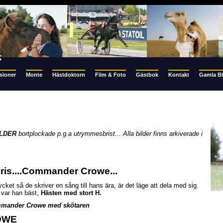
k
sioner
Monte
Hästdoktorn
Film & Foto
Gästbok
Kontakt
Gamla B
ILDER
bortplockade p.g.a utrymmesbrist... Alla bilder finns arkiverade i
hris....Commander Crowe...
ket så de skriver en sång till hans ära, är det läge att dela med sig.
t var han bäst,
Hästen med stort H.
mmander Crowe med skötaren
OWE