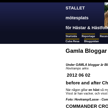
STALLET
mötesplats
för Hästar & Hästfol
Startsida
Reportage
Recen
Cuba Resa
Bloggsidan
Gamla Bloggar
Under GAMLA bloggar är B
Hovtramps arkiv.
2012 06 02
before and after C
När någon gillar
en häst
så myc
Visst är han vacker, och viss
Foto: Hovtramp/Lasse - Co
COMMANDER CR