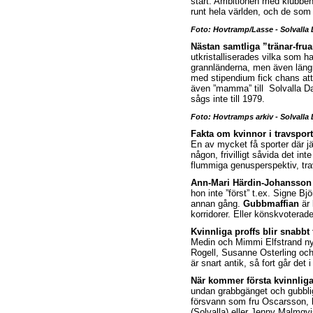
start. Ambitionen med klubbens
runt hela världen, och de som 
Foto: Hovtramp/Lasse - Solvalla
Nästan samtliga ”tränar-frua
utkristalliserades vilka som 
grannländerna, men även längre 
med stipendium fick chans att
även ”mamma” till Solvalla Da
sågs inte till 1979.
Foto: Hovtramps arkiv - Solvalla
Fakta om kvinnor i travspor
En av mycket få sporter där jä
någon, frivilligt såvida det int
flummiga genusperspektiv, tra
Ann-Mari Härdin-Johansson
hon inte ”först” t.ex. Signe Bj
annan gång.
Gubbmaffian
är 
korridorer. Eller könskvoterade 
Kvinnliga proffs blir snabbt f
Medin och Mimmi Elfstrand nyg
Rogell, Susanne Osterling oc
är snart antik, så fort går det i
När kommer första kvinnliga
undan grabbgänget och gubbl
försvann som fru Oscarsson,
(Solvalla) eller Jenny Malmqvi