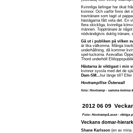
Kvinnliga lärlingar har ökat fr
kvinnor.
Och varför finns det i
travtränare som tagit ut pappa
hästägarna fått veta det. En v
flera skickliga, kvinnliga körs
männen. Topptränare är något a
nödvändigtvis duktig tränare, 
Gå ut i publiken på vilken 
är lika välkomna. Många travb
underhållning, då kommer kvi
spel-luckorna. Axevallas Öpp
Thord underhöll Elitloppspubli
Hästarna är viktigast i min v
kvinnor syssla med det de själ
Dam-SM...
hur länge till? Ell
Hovtramp/Ilse Österwall
foto: Hovtramp - samma kvinna kl
2012 06 09
Veckan
Foto: Hovtramp/Lasse - riktiga pro
Veckans domar-hierarki
Shane Karlsson
(en av mina f