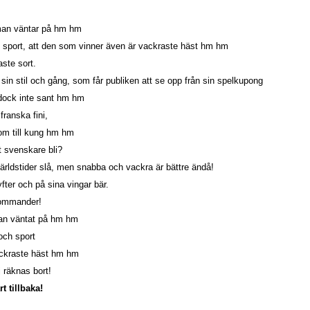
man väntar på hm hm
 sport, att den som vinner även är vackraste häst hm hm
aste sort.
sin stil och gång, som får publiken att se opp från sin spelkupong
 dock inte sant hm hm
franska fini,
om till kung hm hm
 svenskare bli?
rldstider slå, men snabba och vackra är bättre ändå!
ter och på sina vingar bär.
Commander!
man väntat på hm hm
och sport
ackraste häst hm hm
 räknas bort!
t tillbaka!