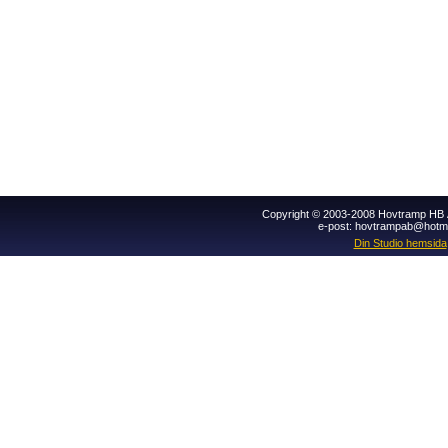
Copyright © 2003-2008 Hovtramp HB Al
e-post: hovtrampab@hotm
Din Studio hemsida