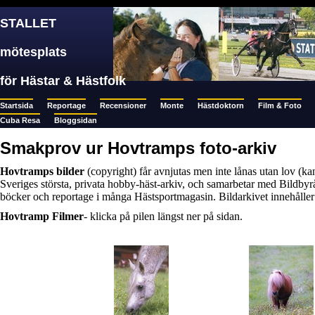
STALLET
mötesplats
för Hästar & Hästfolk
Startsida
Reportage
Recensioner
Monte
Hästdoktorn
Film & Foto
Cuba Resa
Bloggsidan
Smakprov ur Hovtramps foto-arkiv
Hovtramps bilder
(copyright) får avnjutas men inte lånas utan lov (ka
Sveriges största, privata hobby-häst-arkiv, och samarbetar med Bildby
böcker och reportage i många Hästsportmagasin. Bildarkivet innehåller d
Hovtramp Filmer
- klicka på pilen längst ner på sidan.