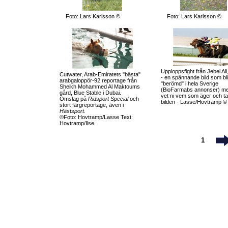
Foto: Lars Karlsson ©
Foto: Lars Karlsson ©
Upploppsfight från Jebel Ali
Cutwater, Arab-Emiratets "bästa"
- en spännande bild som bli
arabgaloppör-92 reportage från
"berömd" i hela Sverige
Sheikh Mohammed Al Maktoums
(BioFarmabs annonser) m
gård, Blue Stable i Dubai.
vet ni vem som äger och ta
Omslag på
Ridsport Special
och
bilden - Lasse/Hovtramp ©
stort färgreportage, även i
Hästsport.
©Foto: Hovtramp/Lasse Text:
Hovtramp/Ilse
1