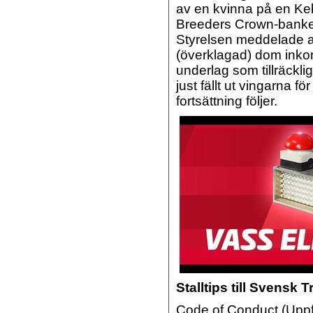
av en kvinna på en Keb
Breeders Crown-banke
Styrelsen meddelade att
(överklagad) dom inko
underlag som tillräckli
just fällt ut vingarna 
fortsättning följer.
Stalltips till Svensk 
Code of Conduct (Uppf