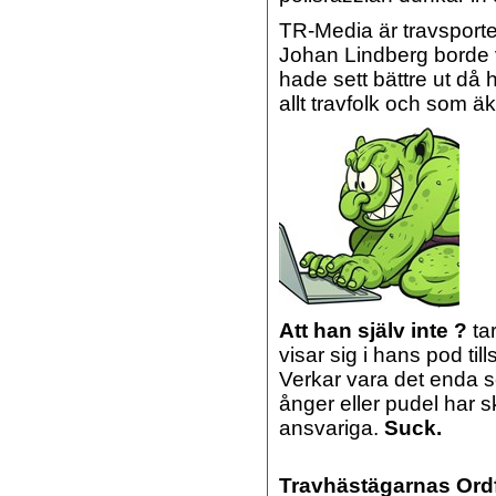
TR-Media är travsporten
Johan Lindberg borde v
hade sett bättre ut då
allt travfolk och som äk
Att han själv inte ?
tar
visar sig i hans pod 
Verkar vara det enda 
ånger eller pudel har 
ansvariga.
Suck.
Travhästägarnas Ord