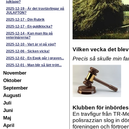
julklapp?
2025-12-19
-
Är det travtävlingar på
JULAFTON?
2025-12-17
-
Din Rubrik
2025-12-17
-
En guldklocka?
2025-12-14
-
Kan man lita på
veterinärerna?
2025-12-10
-
Vart är vi på väg?
Vilken vecka det blev
2025-12-06
-
Sicken vicka!
Precis så skulle min far
2025-12-02
-
En Epok går i graven...
2025-12-01
-
Man blir så lätt trött...
November
Oktober
September
Augusti
Juli
Klubben för inbördes
Juni
En travfigur från TR-M
Maj
polisrazzian slog in d
April
föreningen och förtroen