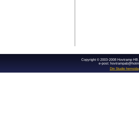
Copyright © 2003-2008 Hovtramp HB Al
e-post: hovtrampab@hotm
Din Studio hemsida