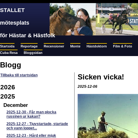
STALLET
mötesplats
för Hästar & Hästfolk
Startsida
Reportage
Recensioner
Monte
Hästdoktorn
Film & Foto
Cuba Resa
Bloggsidan
Blogg
Sicken vicka!
Tillbaka till startsidan
2026
2025-12-06
2025
December
2025-12-30
-
Får man plocka
russinen ur kakan?
2025-12-27
-
Tjuvstartade, startade
och vann loppet...
2025-12-23
-
Hård eller mjuk