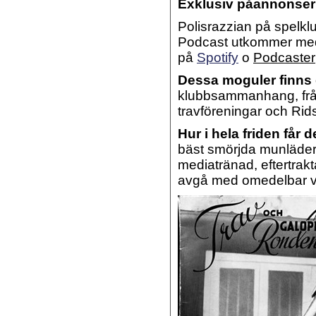
Exklusiv påannonseri
Polisrazzian på spelkl
Podcast utkommer med n
på
Spotify
o
Podcaster
Dessa moguler finns
klubbsammanhang, från
travföreningar och Rid
Hur i hela friden får d
bäst smörjda munläder
mediatränad, eftertrak
avgå med omedelbar v(