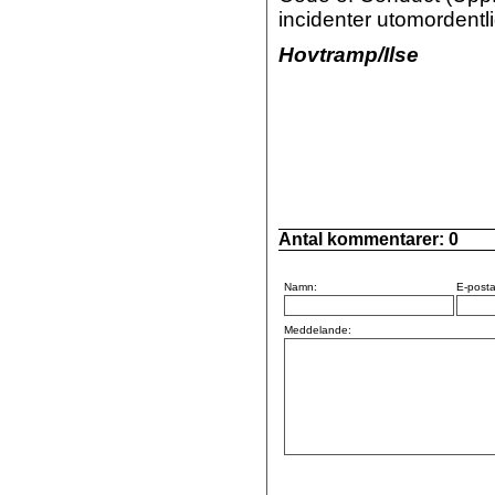
incidenter utomordentl
Hovtramp/Ilse
Antal kommentarer:
0
Namn:
E-posta
Meddelande: