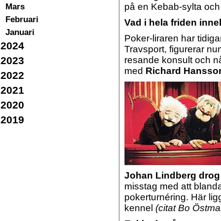
Mars
på en Kebab-sylta och
Februari
Vad i hela friden inn
Januari
Poker-liraren har tidi
2024
Travsport, figurerar 
2023
resande konsult och n
med
Richard Hansso
2022
2021
2020
2019
Johan Lindberg drog 
misstag med att bland
pokerturnéring. Här lig
kennel
(citat Bo Östma