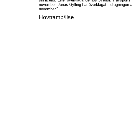
sin licens. Efter överklagande hos Svensk Travsports ö
november. Jonas Gylling har överklagat indragningen 
november.”
Hovtramp/Ilse