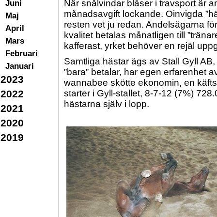
Juni
När snålvindar blåser i travsport är
månadsavgift lockande. Oinvigda ”hä
Maj
resten vet ju redan. Andelsägarna fö
April
kvalitet betalas månatligen till ”trän
Mars
kafferast, yrket behöver en rejäl upp
Februari
Samtliga hästar ägs av Stall Gyll AB, 
Januari
”bara” betalar, har egen erfarenhet 
2023
wannabee skötte ekonomin, en käfts
2022
starter i Gyll-stallet, 8-7-12 (7%) 72
hästarna själv i lopp.
2021
2020
2019