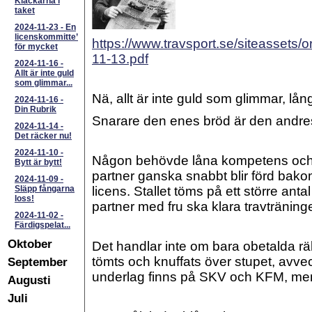
Klackarna i
taket
2024-11-23
-
En
licenskommitte’
https://www.travsport.se/siteassets/
för mycket
11-13.pdf
2024-11-16
-
Allt är inte guld
som glimmar...
Nä, allt är inte guld som glimmar, lång
2024-11-16
-
Din Rubrik
Snarare den enes bröd är den andre
2024-11-14
-
Det räcker nu!
2024-11-10
-
Någon behövde låna kompetens och 
Bytt är bytt!
partner ganska snabbt blir förd bakom
2024-11-09
-
Släpp fångarna
licens. Stallet töms på ett större anta
loss!
partner med fru ska klara travträning
2024-11-02
-
Färdigspelat...
Oktober
Det handlar inte om bara obetalda räk
tömts och knuffats över stupet, avve
September
underlag finns på SKV och KFM, men a
Augusti
Juli