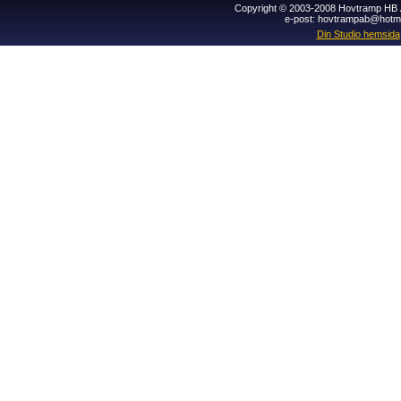
Copyright © 2003-2008 Hovtramp HB Al
e-post: hovtrampab@hotm
Din Studio hemsida