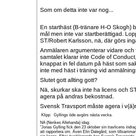
Som om detta inte var nog...
En starthäst (B-tränare H-O Skogh) bl
mål men inte var startberättigad. Lo
ST/Robert Karlsson, nä, där görs inga
Anmälaren argumenterar vidare och vi
samtalet klarar inte Code of Conduct
knappat in fel datum på häst som sa
inte med häst i träning vid anmälning
Slutet gott allting gott?
Nä, skurkar ska inte ha licens och S
agera på andras bekostnad.
Svensk Travsport måste agera i v(ä)r
Klipp: Gyllings öde avgörs nästa vecka.
NA (Nerikes Allehanda) idag:
”Jonas Gylling fick den 23 oktober sin travlicens indra
att rapportera om. Även Elin Dalegård, som tillsamman