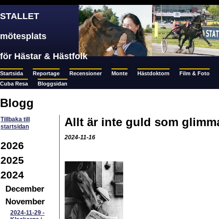
STALLET
mötesplats
för Hästar & Hästfolk
Startsida
Reportage
Recensioner
Monte
Hästdoktorn
Film & Foto
Cuba Resa
Bloggsidan
Blogg
Allt är inte guld som glimma
Tillbaka till
startsidan
2024-11-16
2026
2025
2024
December
November
2024-11-29
-