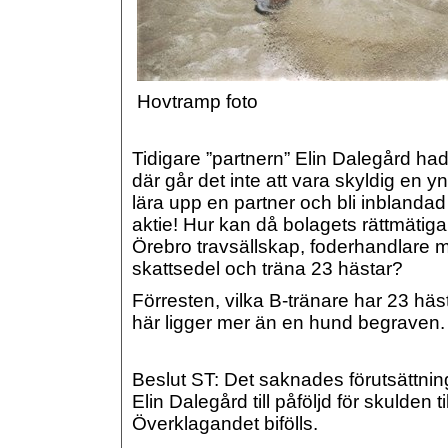
Hovtramp foto
Tidigare ”partnern” Elin Dalegård ha
där går det inte att vara skyldig en y
lära upp en partner och bli inblanda
aktie! Hur kan då bolagets rättmätiga 
Örebro travsällskap, foderhandlare med
skattsedel och träna 23 hästar?
Förresten, vilka B-tränare har 23 häst
här ligger mer än en hund begraven
Beslut ST: Det saknades förutsättnin
Elin Dalegård till påföljd för skulden
Överklagandet bifölls.