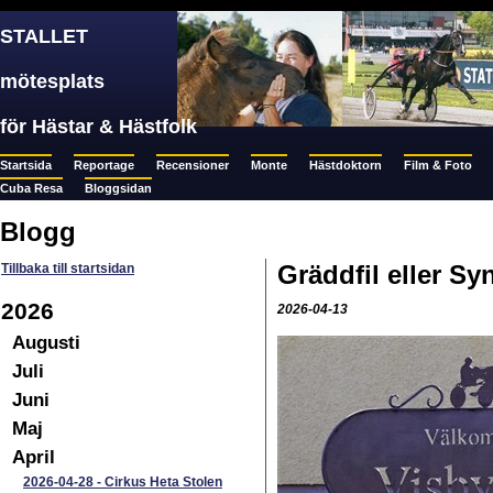
STALLET
mötesplats
för Hästar & Hästfolk
Startsida
Reportage
Recensioner
Monte
Hästdoktorn
Film & Foto
Cuba Resa
Bloggsidan
Blogg
Gräddfil eller S
Tillbaka till startsidan
2026
2026-04-13
Augusti
Juli
Juni
Maj
April
2026-04-28
-
Cirkus Heta Stolen