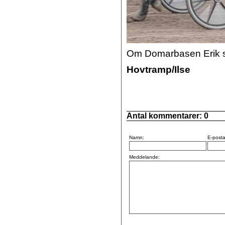
Om Domarbasen Erik sva
Hovtramp/Ilse
Antal kommentarer:
0
Namn:
E-posta
Meddelande: