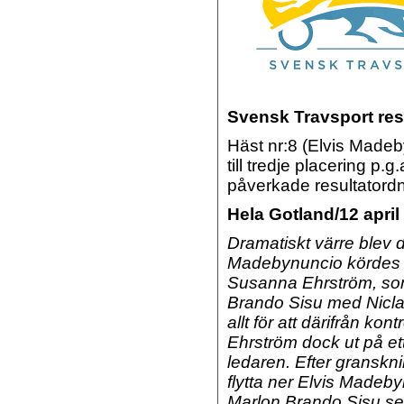
Svensk Travsport resu
Häst nr:8 (Elvis Madeby
till tredje placering p.
påverkade resultatord
Hela Gotland/12 apri
Dramatiskt värre blev d
Madebynuncio kördes o
Susanna Ehrström, som 
Brando Sisu med Nicla
allt för att därifrån kon
Ehrström dock ut på ett
ledaren. Efter granskn
flytta ner Elvis Madeby
Marlon Brando Sisu se