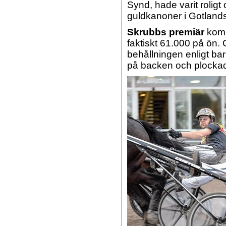
Synd, hade varit rolig
guldkanoner i Gotland
Skrubbs premiär
kom 5
faktiskt 61.000 på ön.
behållningen enligt ba
på backen och plockad