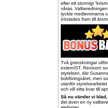
efter ett stormigt ”kri
våras. Valberedningen 
tyckte medlemmarna sk
(röstades fram till årsmö
Två granskningar utför
extern/ST. Revisorn so
styrelsen, där Susann
bokföringsåret, men som
utanför styrelsearbetet 
och vill sitta kvar till ap
Så nu vänder vi blad
det även en ny valbere
elefanter.