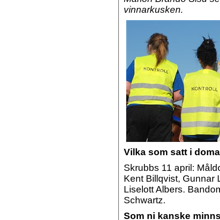
vinnarkusken.
Vilka som satt i dom
Skrubbs 11 april: Må
Kent Billqvist, Gunnar 
Liselott Albers. Band
Schwartz.
Som ni kanske minn