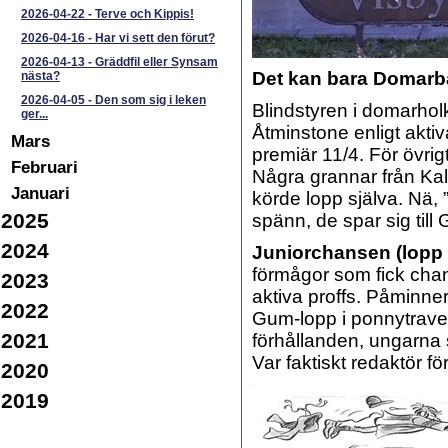
2026-04-22
-
Terve och Kippis!
2026-04-16
-
Har vi sett den förut?
2026-04-13
-
Gräddfil eller Synsam
Det kan bara Domarba
nästa?
2026-04-05
-
Den som sig i leken
Blindstyren i domarhol
ger...
Åtminstone enligt akti
Mars
premiär 11/4. För övrigt
Februari
Några grannar från Kal
Januari
körde lopp själva. Nä, 
2025
spänn, de spar sig till
2024
Juniorchansen (lopp 
förmågor som fick chan
2023
aktiva proffs. Påminne
2022
Gum-lopp i ponnytrav
2021
förhållanden, ungarna s
Var faktiskt redaktör f
2020
2019