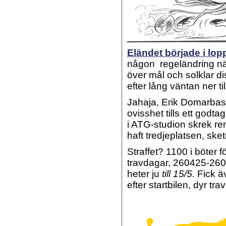
Eländet började i lopp
någon regeländring när 
över mål och solklar d
efter lång väntan ner ti
Jahaja, Erik Domarbasen
ovisshet tills ett god
i ATG-studion skrek re
haft tredjeplatsen, sk
Straffet? 1100 i böter f
travdagar, 260425-2605
heter ju
till 15/5.
Fick äv
efter startbilen, dyr t