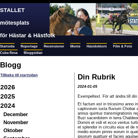
STALLET
mötesplats
för Hästar & Hästfolk
Startsida
Reportage
Recensioner
Monte
Hästdoktorn
Film & Foto
Cuba Resa
Bloggsidan
Blogg
Din Rubrik
Tillbaka till startsidan
2026
2024-01-05
2025
Exempeltext. För att ändra till d
Et factum est in tricesimo anno 
2024
captivorum iuxta fluvium Chobar ap
annus quintus transmigrationis re
December
Buzi sacerdotem in terra Chaldeo
November
Domini et vidi et ecce ventus tur
et splendor in circuitu eius et de 
Oktober
medio eorum pinnis eorum in quattu
ipsorum quattuor et facies aquila