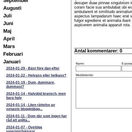
September
desuper duae pinnae singulorum 
Augusti
coram facie sua ambulabat ubi era
ambularent et similitudo animali
Juli
aspectus lampadarum haec erat vi
fulgor egrediens et animalia ibant
Juni
aspicerem animalia apparuit rota.
Maj
April
Mars
Antal kommentarer:
0
Februari
Januari
Namn:
E-posta
2024-01-29
-
Bäst före dan efter
2024-01-22
-
Helvass eller helkass?
Meddelande:
2024-01-19
-
Dum, dummare,
dummast?
2024-01-14
-
Halvdöd bransch, men
bara halv
2024-01-14
-
Liten rättelse av
senaste blogginlägg...
2024-01-11
-
Dom där som ingen har
råd att anlita...
2024-01-07
-
Ovettiga
veterinärfakturor