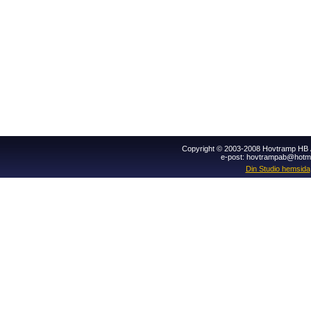
Copyright © 2003-2008 Hovtramp HB Al
e-post: hovtrampab@hotm
Din Studio hemsida