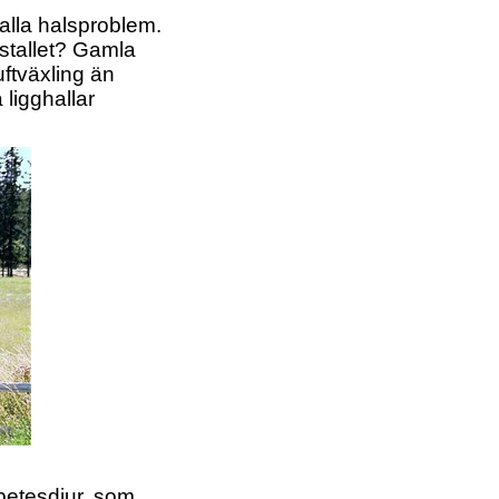
mkalla halsproblem.
 stallet? Gamla
uftväxling än
 ligghallar
 betesdjur, som