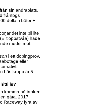
från sin andraplats,
 fråntogs
0 dollar i böter +
rjar det inte bli lite
(Elitloppstvåa) hade
nande medel mot
son
i ett dopingprov,
sabotage eller
ernativt i
en hästkropp är 5
ittills?
 kan komma på tanken
r en gåta. 2017
lo Raceway fyra av