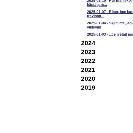
2025-01-10
-
Hur man skor 
hästägare...
2025-01-07
-
Böter, inte bar
travlopp...
2025-01-04
-
Skjut inte, jag
vildsvin!
2025-01-03
-
...ce n'était p
2024
2023
2022
2021
2020
2019