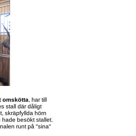
kt omskötta
, har till
 stall där dåligt
, skräpfyllda hörn
hade besökt stallet.
nalen runt på "sina"