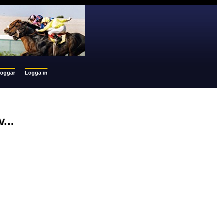
loggar
Logga in
...