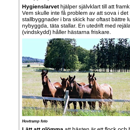
Hygienslarvet
hjälper självklart till att fra
Vem skulle inte få problem av att sova i det
stallbyggnader i bra skick har oftast bättre l
nybyggda, täta stallar. En utedrift med rejäla
(vindskydd) håller hästarna friskare.
Hovtramp foto
Lätt att glömma
att hästen är ett flock och