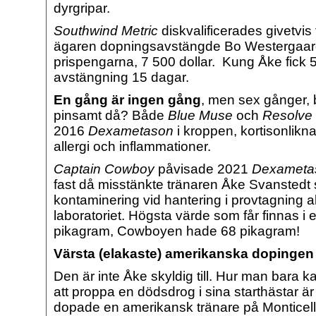
dyrgripar.
Southwind Metric
diskvalificerades givetvis 
ägaren dopningsavstängde Bo Westergaard
prispengarna, 7 500 dollar. Kung Åke fick 50
avstängning 15 dagar.
En gång är ingen gång
, men sex gånger, bö
pinsamt då?
Både
Blue Muse
och
Resolve
2016
Dexametason
i kroppen, kortisonlik
allergi och inflammationer.
Captain Cowboy
påvisade 2021
Dexameta
fast då misstänkte tränaren Åke Svanstedt 
kontaminering vid hantering i provtagning alt
laboratoriet. Högsta värde som får finnas i 
pikagram, Cowboyen hade 68 pikagram!
Värsta (elakaste) amerikanska dopingen h
Den är inte Åke skyldig till. Hur man bara
att proppa en dödsdrog i sina starthästar ä
dopade en amerikansk tränare på Monticel