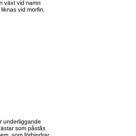
en växt vid namn
iknas vid morfin.
r underliggande
 Hästar som påstås
blem, som förhindrar