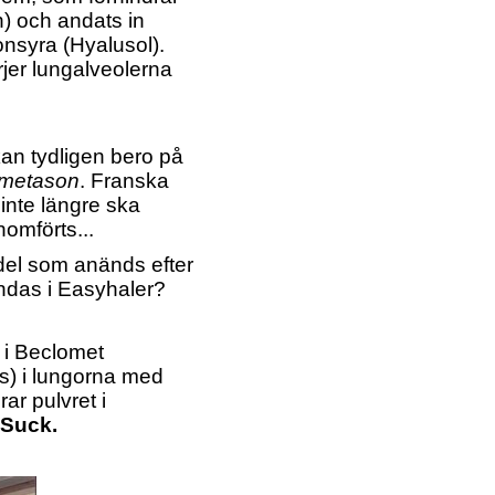
n) och andats in
nsyra (Hyalusol).
rjer lungalveolerna
an tydligen bero på
ometason
. Franska
nte längre ska
nomförts...
del som anänds efter
andas i Easyhaler?
 i Beclomet
as) i lungorna med
ar pulvret i
Suck.