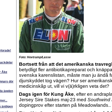
rlorade!
Foto: Hovtramp/Lasse
nackdelar
Bortsett från att det amerikanska travre
betydligt fler antibiotikapreparat och knäpp
r Åke
svenska karenslistan, måste man ju ändå f
djurskyddet tog vägen?
Hur ser amerikansk
nnars dör
medicinskåp ut, vill vi v(ä)rkligen veta det?
da äpplen
Dags igen för Kung Åke
, efter en andrapl
Jersey Sire Stakes maj-23 med
Southwind 
er...
dopingprov efter starten på Meadowlands..
 äntligen