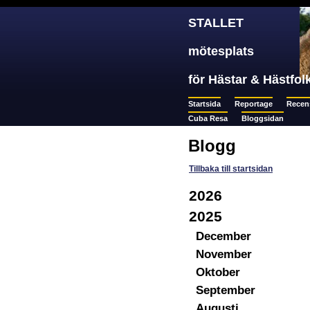
STALLET
mötesplats
för Hästar & Hästfol
Startsida
Reportage
Recen
Cuba Resa
Bloggsidan
Blogg
Tillbaka till startsidan
2026
2025
December
November
Oktober
September
Augusti