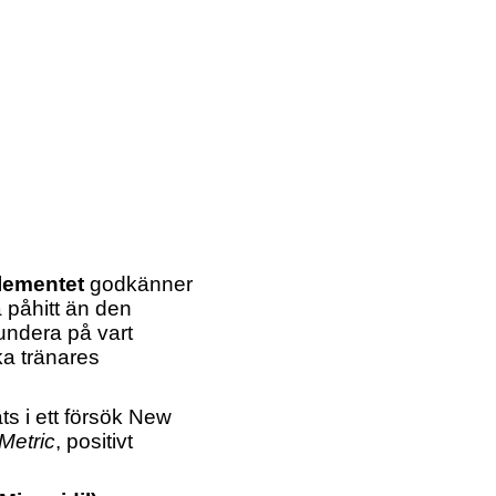
glementet
godkänner
a påhitt än den
undera på vart
a tränares
ats i ett försök New
Metric
, positivt