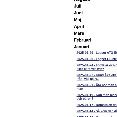
Juli
Juni
Maj
April
Mars
Februari
Januari
2025-01-29
-
Loppet ATG fö
2025-01-26
-
Lögner i kubik
2025-01-24
-
Fördelar och 
eller bara win win?
2025-01-22
-
Kung Åke elle
tråk, välj själv...
2025-01-21
-
Äta bör man a
man
2025-01-19
-
Kan man blan
och päron?
2025-01-17
-
Domstolen döm
2025-01-14
-
Så kom den då