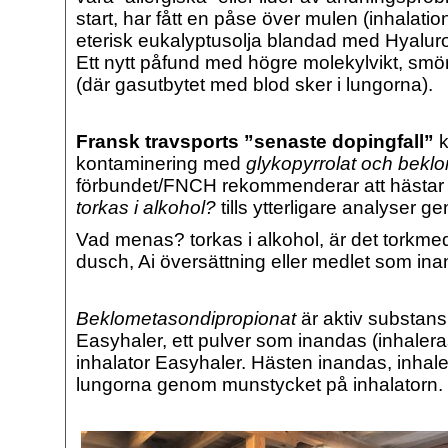
start, har fått en påse över mulen (inhalatio
eterisk eukalyptusolja blandad med Hyaluro
Ett nytt påfund med högre molekylvikt, smö
(där gasutbytet med blod sker i lungorna).
Fransk travsports ”senaste dopingfall”
k
kontaminering med
glykopyrrolat och bekl
förbundet/FNCH rekommenderar att hästar i
torkas i alkohol?
tills ytterligare analyser ge
Vad menas? torkas i alkohol, är det torkme
dusch, Ai översättning eller medlet som in
Beklometasondipropionat
är aktiv substans
Easyhaler, ett pulver som inandas (inhaler
inhalator Easyhaler. Hästen inandas, inhaler
lungorna genom munstycket på inhalatorn.