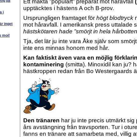
Ett mäkta ”populärt” preparat mot håravfall
sig på
upptäcktes i hästens A och B-prov.
a i
Ursprungligen framtaget för
högt blodtryck
m
mot håravfall. I amerikansk press uttalade s
 är inget
hästskötaren hade ”smörjt in hela hårbotten
as moi!
Tja, det lär ju inte vara Åke själv som smörjt i
inte ens minnas honom med hår.
Kan faktiskt även vara en möjlig förklaring
kontaminering
(smitta). Minoxidil kan ju? ha
hästkroppen redan från Bo Westergaards ä
Den tränaren
har ju inte precis utmärkt sig
års avstängning från travsporten. Tur i oture
fanns en tränare att samarbeta med, villig a