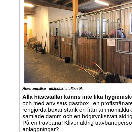
Hovtramp/Ilse - utländskt stallbesök
Alla häststallar känns inte lika hygienis
och med anvisats gästbox i en proffstränares
rengjorda boxar stank en frän ammoniaklukt
samlade damm och en högtryckstvätt aldrig 
På en travbana! Kliver aldrig travbaneperso
anläggningar?