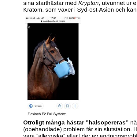
sina starthästar med
Krypton
, utvunnet ur 
Kratom, som växer i Syd-ost-Asien och kan l
Otroligt många hästar ”halsopereras”
nä
(obehandlade) problem får sin slutstation.
vara ”allergiska” eller lider av andningspro