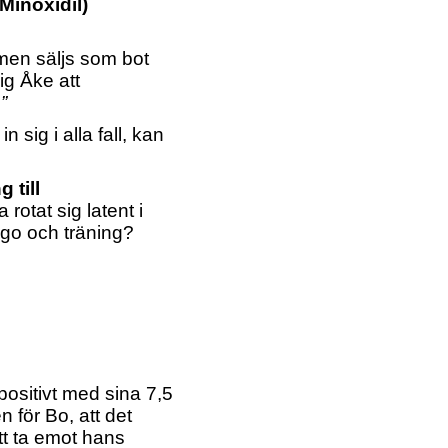
(Minoxidil)
en säljs som bot
ig Åke att
”
n sig i alla fall, kan
 till
 rotat sig latent i
go och träning?
 positivt med sina 7,5
n för Bo, att det
tt ta emot hans