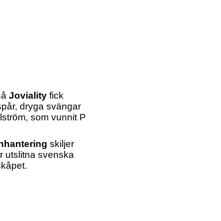
så
Joviality
fick
espår, dryga svängar
hlström, som vunnit P
inhantering
skiljer
ir utslitna svenska
skåpet.