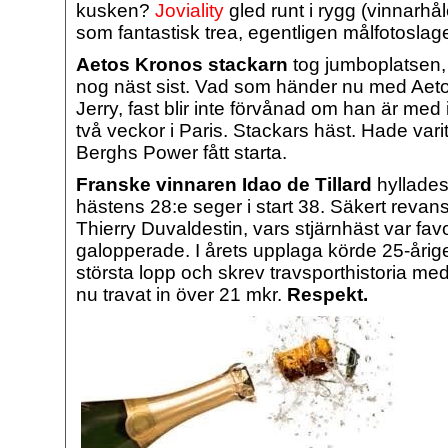
kusken?
Joviality
gled runt i rygg (vinnarhå
som fantastisk trea, egentligen målfotoslag
Aetos Kronos stackarn
tog jumboplatsen,
nog näst sist. Vad som händer nu med Aet
Jerry, fast blir inte förvånad om han är med
två veckor i Paris. Stackars häst. Hade varit
Berghs Power fått starta.
Franske vinnaren Idao de Tillard
hyllades 
hästens 28:e seger i start 38. Säkert revan
Thierry Duvaldestin, vars stjärnhäst var favo
galopperade.
I årets upplaga körde 25-årige
största lopp och skrev travsporthistoria med
nu travat in över 21 mkr.
Respekt.