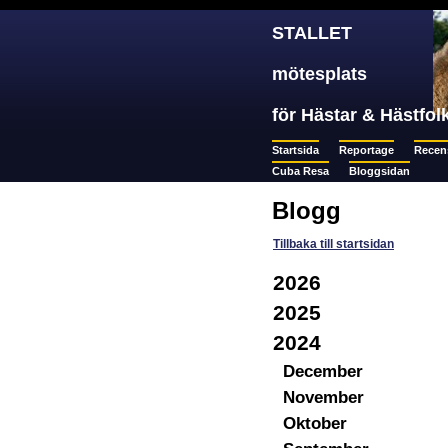
STALLET
mötesplats
för Hästar & Hästfol
Startsida
Reportage
Recen
Cuba Resa
Bloggsidan
Blogg
Tillbaka till startsidan
2026
2025
2024
December
November
Oktober