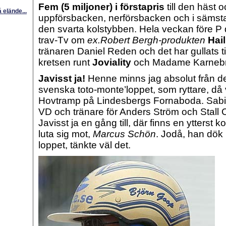
Fem (5 miljoner) i förstapris
till den häst 
å elände...
uppförsbacken, nerförsbacken och i sämsta 
den svarta kolstybben. Hela veckan före P d´
trav-Tv om
ex.Robert Bergh-produkten
Hai
tränaren Daniel Reden och det har gullats t
kretsen runt
Joviality
och Madame Karnebr
Javisst ja!
Henne minns jag absolut från det
svenska toto-monte’loppet, som ryttare, då
Hovtramp på Lindesbergs Fornaboda. Sabi
VD och tränare för Anders Ström och Stall 
Javisst ja en gång till, där finns en ytterst 
luta sig mot,
Marcus Schön
. Jodå, han dök u
loppet, tänkte väl det.