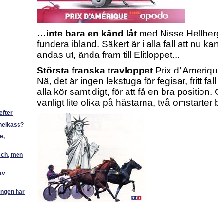
…inte bara en känd låt
med Nisse Hellberg
fundera ibland.
Säkert är i alla fall att nu k
andas ut, ända fram till Elitloppet...
Största franska travloppet
Prix d’ Amerique
Nä, det är ingen lekstuga för fegisar, fritt fal
alla kör samtidigt, för att få en bra position
vanligt lite olika på hästarna, två omstarter
efter
 helkass?
e,
sch, men
 av
ingen har