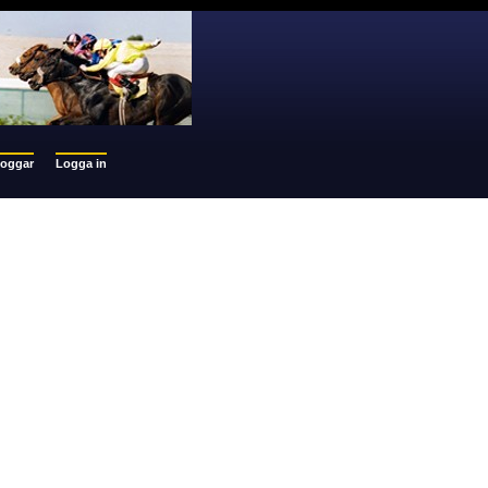
loggar
Logga in