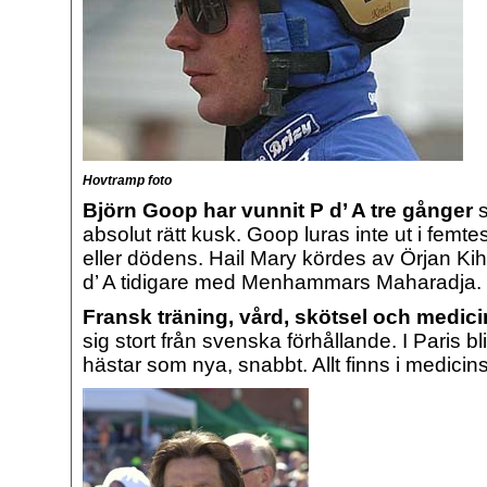
Hovtramp foto
Björn Goop har vunnit P d’ A tre gånger
absolut rätt kusk. Goop luras inte ut i femt
eller dödens. Hail Mary kördes av Örjan Ki
d’ A tidigare med Menhammars Maharadja.
Fransk träning, vård, skötsel och medic
sig stort från svenska förhållande. I Paris bl
hästar som nya, snabbt. Allt finns i medicin