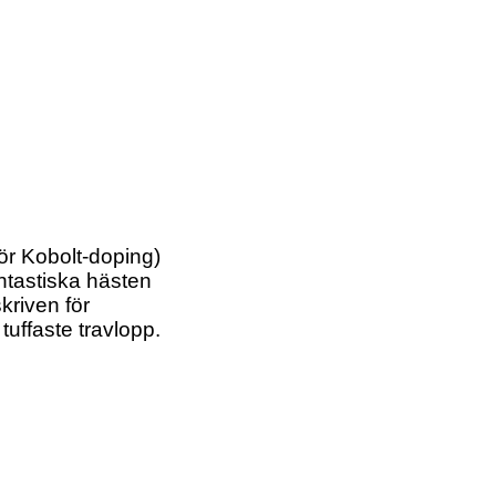
ör Kobolt-doping)
antastiska hästen
kriven för
 tuffaste travlopp.