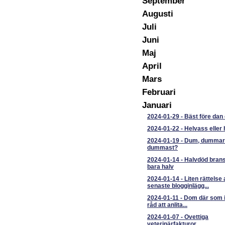
September
Augusti
Juli
Juni
Maj
April
Mars
Februari
Januari
2024-01-29
-
Bäst före dan 
2024-01-22
-
Helvass eller
2024-01-19
-
Dum, dummar
dummast?
2024-01-14
-
Halvdöd bran
bara halv
2024-01-14
-
Liten rättelse
senaste blogginlägg...
2024-01-11
-
Dom där som 
råd att anlita...
2024-01-07
-
Ovettiga
veterinärfakturor