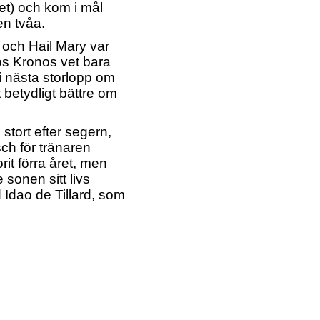
let) och kom i mål
en tvåa.
 och Hail Mary var
os Kronos vet bara
 i nästa storlopp om
 betydligt bättre om
stort efter segern,
sch för tränaren
rit förra året, men
 sonen sitt livs
 Idao de Tillard, som