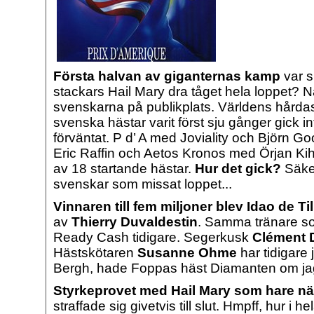
Första halvan av giganternas kamp
var 
stackars Hail Mary dra tåget hela loppet? Nä
svenskarna på publikplats. Världens hårdas
svenska hästar varit först sju gånger gick in
förväntat. P d’ A med Joviality och Björn G
Eric Raffin och Aetos Kronos med Örjan Kihl
av 18 startande hästar.
Hur det gick?
Säke
svenskar som missat loppet...
Vinnaren till fem miljoner blev Idao de Til
av
Thierry Duvaldestin
. Samma tränare s
Ready Cash tidigare. Segerkusk
Clément 
Hästskötaren
Susanne
Ohme
har tidigare
Bergh, hade Foppas häst Diamanten om jag
Styrkeprovet med Hail Mary som hare näs
straffade sig givetvis till slut. Hmpff, hur i he