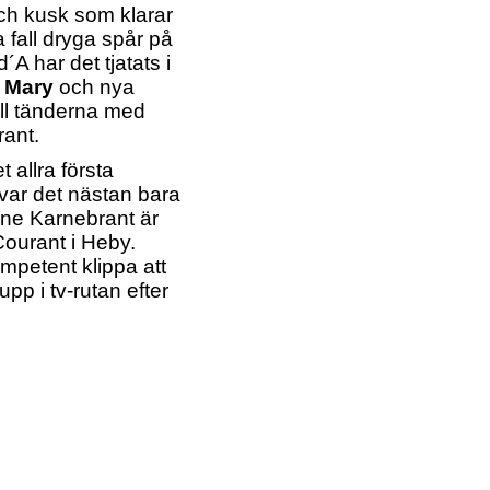
och kusk som klarar
fall dryga spår på
A har det tjatats i
l Mary
och nya
ill tänderna med
ant.
 allra första
 var det nästan bara
ne Karnebrant är
Courant i Heby.
kompetent klippa att
pp i tv-rutan efter