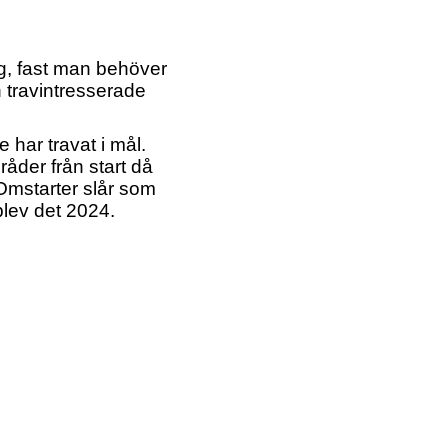
, fast man behöver
an travintresserade
 har travat i mål.
l råder från start då
. Omstarter slår som
 blev det 2024.