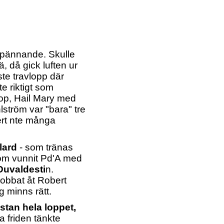
spännande. Skulle
, då gick luften ur
te travlopp där
te riktigt som
oop, Hail Mary med
ström var "bara" tre
rt nte många
lard
- som tränas
om vunnit Pd'A med
Duvaldesti
n.
 jobbat åt Robert
 minns rätt.
tan hela loppet,
la friden tänkte