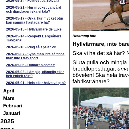
2026-05-24
-
Folkfest på Solvalla
2026-05-21
-
Hur mycket vanvård
och djurplågeri ska vi tåla?
2026-05-17
-
Orka, hur mycket otur
kan samma hästägare ha?
2026-05-15
-
Hyllvärmare de Luxe
Hovtramp foto
2026-05-14
-
Respekt Bergsåkers
Travbana!
Hyllvärmare, inte bara
2026-05-10
-
Ring så spelar vi!
Ska vi ha det så här? N
2026-05-07
-
Syns man inte så finns
man inte i travsport
Sluta gulla och mingla
2026-05-06
-
Domaren dömer!
breddloppsdagar,
anvä
2026-05-03
-
Lämplig, olämplig eller
bövelen! Ska hela trav
helt enkelt rökt?
fabrikstränare?
2026-05-01
-
Hela eller halva vägen?
April
Mars
Februari
Januari
2025