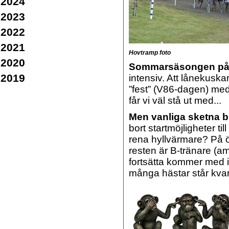
2024
2023
2022
2021
Hovtramp foto
2020
Sommarsäsongen på 
2019
intensiv. Att lånekusk
”fest” (V86-dagen) me
får vi väl stå ut med...
Men vanliga sketna 
bort startmöjligheter ti
rena hyllvärmare? På ö
resten är B-tränare (am
fortsätta kommer med i 
många hästar står kvar 