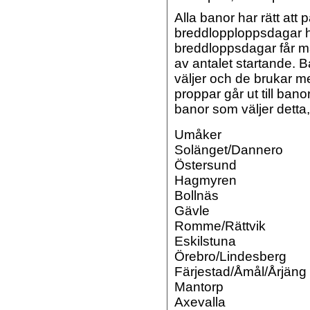
Alla banor har rätt att
breddlopploppsdagar h
breddloppsdagar får m
av antalet startande. B
väljer och de brukar 
proppar går ut till bano
banor som väljer detta, 
Umåker
Solänget/Dannero
Östersund
Hagmyren
Bollnäs
Gävle
Romme/Rättvik
Eskilstuna
Örebro/Lindesberg
Färjestad/Åmål/Årjäng
Mantorp
Axevalla