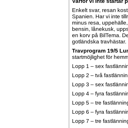
Varför vi inte startar 
Enkelt svar, resan kost
Spanien. Har vi inte til
minus resa, uppehälle, 
bensin, lånekusk, uppsit
en korv på BilTema. Det
gotländska travhästar.
Travprogram 19/5 Lu
startmöjlighet för he
Lopp 1 – sex fastlänni
Lopp 2 – två fastlännin
Lopp 3 – sex fastlänni
Lopp 4 – fyra fastlänni
Lopp 5 – tre fastlännin
Lopp 6 – fyra fastlänn
Lopp 7 – tre fastlännin