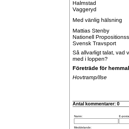
Halmstad
Vaggeryd
Med vänlig hälsning
Mattias Stenby
Nationell Propositionss
Svensk Travsport
Så allvarligt talat, va
med i loppen?
Företräde för hemmah
Hovtramp/Ilse
Antal kommentarer:
0
Namn:
E-posta
Meddelande: