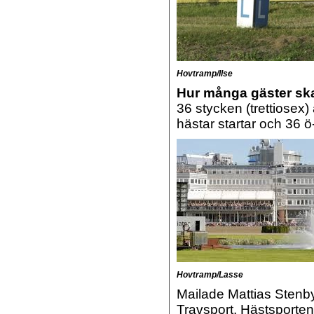
Hovtramp/Ilse
Hur många gäster ska
36 stycken (trettiosex
hästar startar och 36 
Hovtramp/Lasse
Mailade Mattias Stenb
Travsport, Hästsporte