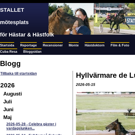
STALLET
mötesplats
för Hästar & Hästfolk
Startsida
Reportage
Recensioner
Monte
Hästdoktorn
Film & Foto
Cuba Resa
Bloggsidan
Blogg
Hyllvärmare de 
Tillbaka till startsidan
2026
2026-05-15
Augusti
Juli
Juni
Maj
2026-05-28
-
Celebra gäster i
vardagslunken...