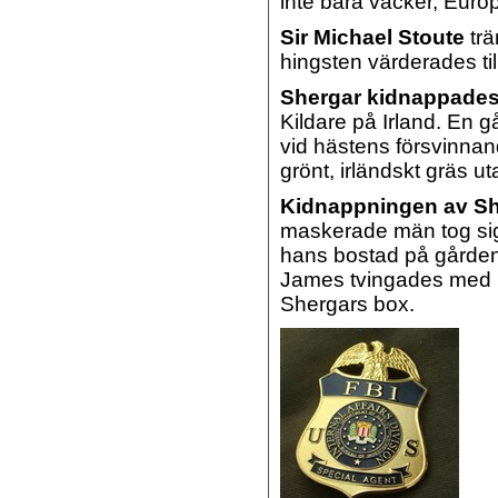
inte bara vacker, Eur
Sir Michael Stoute
trä
hingsten värderades til
Shergar kidnappades
Kildare på Irland.
En gå
vid hästens försvinna
grönt, irländskt gräs ut
Kidnappningen av Sh
maskerade män tog sig
hans bostad på gårde
James tvingades med ut
Shergars box.