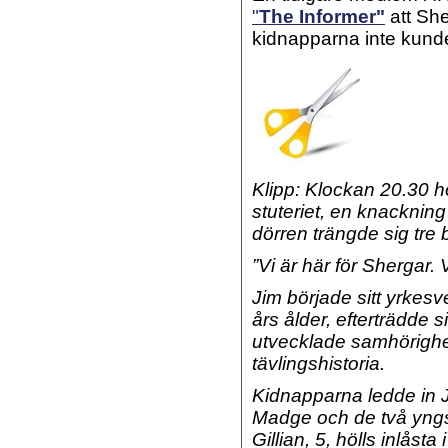
"
The Informer"
att She
kidnapparna inte kund
Klipp: Klockan 20.30 
stuteriet, en knacknin
dörren trängde sig tr
”Vi är här för Shergar. 
Jim började sitt yrkes
års ålder, efterträdde s
utvecklade samhörigh
tävlingshistoria.
Kidnapparna ledde in Ji
Madge och de två yngst
Gillian, 5, hölls inlåsta 