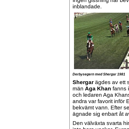
Ingen gissning har bev
inblandade.
Derbysegern med Shergar 1981
Shergar
ägdes av ett 
män
Aga Khan
fanns 
och ledaren Aga Khans
andra var favorit infö
bekvämt vann.
Efter s
ägnade sig enbart åt a
Den välväxta svarta hi