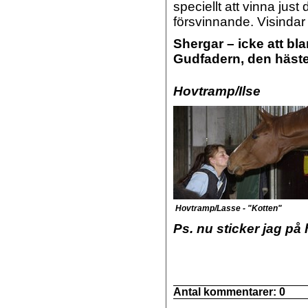
speciellt att vinna just
försvinnande. Visindar
Shergar – icke att bl
Gudfadern, den häst
Hovtramp/Ilse
Hovtramp/Lasse - "Kotten"
Ps. nu sticker jag på
Antal kommentarer:
0