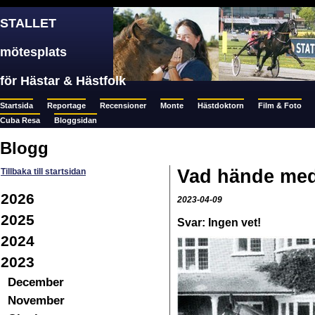
STALLET
mötesplats
för Hästar & Hästfolk
Startsida
Reportage
Recensioner
Monte
Hästdoktorn
Film & Foto
Cuba Resa
Bloggsidan
Blogg
Vad hände med
Tillbaka till startsidan
2026
2023-04-09
2025
Svar: Ingen vet!
2024
2023
December
November