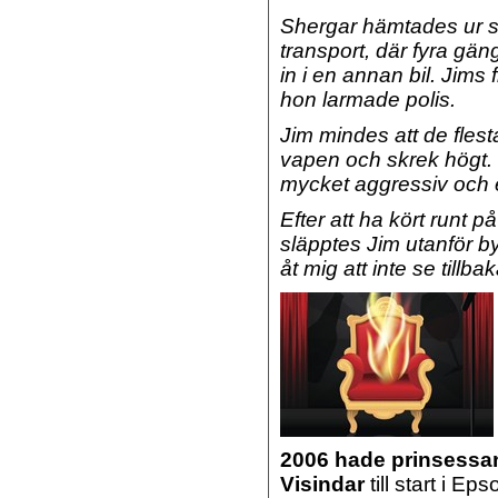
Shergar hämtades ur s
transport, där fyra g
in i en annan bil. Jims
hon larmade polis.
Jim mindes att de fles
vapen och skrek högt. 
mycket aggressiv och e
Efter att ha kört runt p
släpptes Jim utanför b
åt mig att inte se tillba
2006 hade prinsessa
Visindar
till start i E