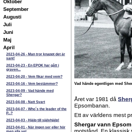
Oktober
September
Augusti
Juli
Juni
Maj
April
2023-04-26
-
Man tror knappt det är
sant!
2023-04-23
-
En EPOK har gått i
graven...
2023-04-20
-
Vem fikar med vem?
Vad hände egentligen med She
2023-04-16
-
Vem bestämmer?
2023-04-09
-
Vad hände med
Shergar?
Året var 1981 då
Sher
2023-04-08
-
Natt Svart
Epsombanan.
2023-04-07
-
Who´s the leader of the
P...?
Ett av världens mest pr
2023-04-03
-
Hjälp till självhjälp!
Shergar vann Epsom
2023-04-01
-
När ingen ser eller hör
motstånd.
En klassisk 
men alla vet...