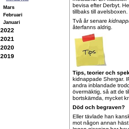
bevisa efter Derbyt.
He
Mars
tillbaks till avelsboxen.
Februari
Två år senare
kidnapp
Januari
återfanns aldrig.
2022
2021
2020
2019
Tips, teorier och spe
kidnappade Shergar.
I
andra inblandade trodd
övermäktig, så att de t
bortskämda, mycket kr
Död och begraven?
Eller tävlade han kan
mot någon annan häst 